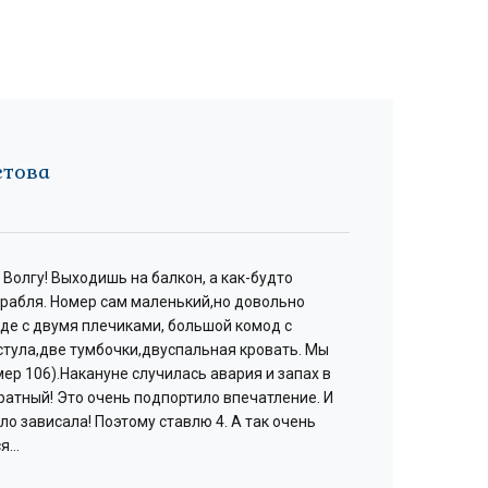
стова
В
 Волгу! Выходишь на балкон, а как-будто
Пр
орабля. Номер сам маленький,но довольно
де
де с двумя плечиками, большой комод с
пл
стула,две тумбочки,двуспальная кровать. Мы
зв
ер 106).Накануне случилась авария и запах в
не
ратный! Это очень подпортило впечатление. И
за
ло зависала! Поэтому ставлю 4. А так очень
ся…