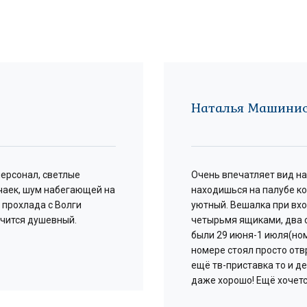
Наталья Машини
персонал, светлые
Очень впечатляет вид на
чаек, шум набегающей на
находишься на палубе к
 прохлада с Волги
уютный. Вешалка при вхо
учится душевный.
четырьмя ящиками, два 
были 29 июня-1 июля(ном
номере стоял просто отв
ещё тв-приставка то и де
даже хорошо! Ещё хочет